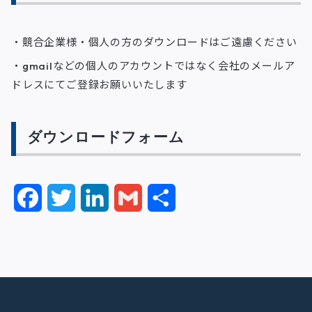
・競合企業様・個人の方のダウンロードはご遠慮ください
・gmailなどの個人のアカウントではなく会社のメールア
ドレスにてご登録お願いいたします
ダウンロードフォーム
F
T
L
G
共
a
w
i
m
有
c
i
n
a
e
t
k
i
b
t
e
l