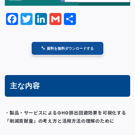
F
T
L
G
共
a
w
i
m
有
c
i
n
a
資料を無料ダウンロードする
e
t
k
i
b
t
e
l
o
e
d
主な内容
o
r
I
k
n
・
製品・サービスによるGHG排出回避効果を可視化する
「削減貢献量」の考え方と活用方法の理解のために