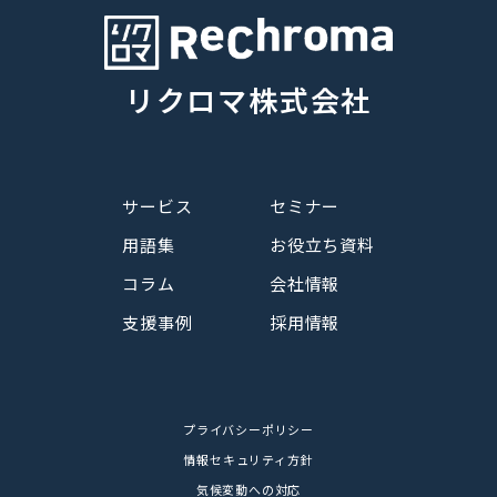
o
e
d
o
r
I
リクロマ株式会社
k
n
サービス
セミナー
用語集
お役立ち資料
コラム
会社情報
支援事例
採用情報
プライバシーポリシー
情報セキュリティ方針
気候変動への対応