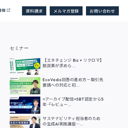
情報
資料請求
メルマガ登録
お問い合わせ
セミナー
【エネチェンジ Biz × リクロマ】
脱炭素が求めら...
EcoVadis回答の進め方－取引先
要請への対応と初...
<アーカイブ配信>SBT認定から5
年――「レビュー...
サステナビリティ担当者のため
の生成AI実践講座―...