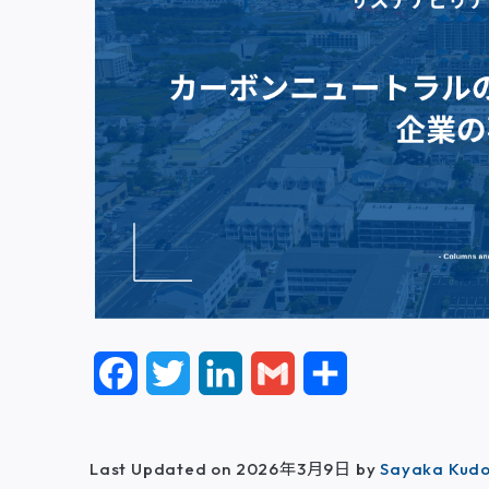
F
T
L
G
共
a
w
i
m
有
c
i
n
a
Last Updated on 2026年3月9日 by
Sayaka Kud