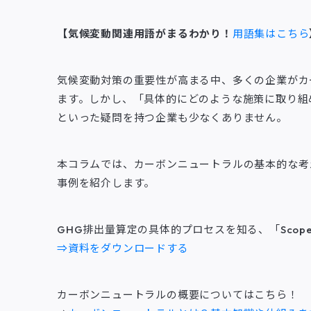
e
t
k
i
【気候変動関連用語がまるわかり！
用語集はこちら
b
t
e
l
o
e
d
気候変動対策の重要性が高まる中、多くの企業がカ
o
r
I
ます。しかし、「具体的にどのような施策に取り組
といった疑問を持つ企業も少なくありません。
k
n
本コラムでは、カーボンニュートラルの基本的な考
事例を紹介します。
GHG排出量算定の具体的プロセスを知る、「Scop
⇒資料をダウンロードする
カーボンニュートラルの概要についてはこちら！