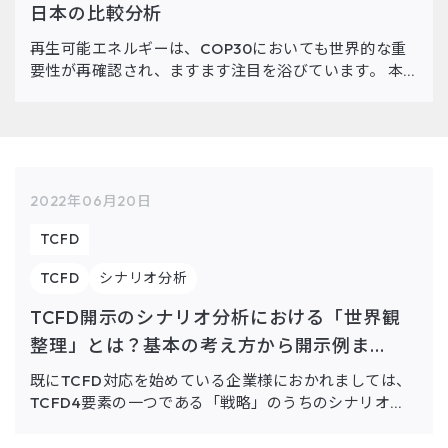
日本の比較分析
再生可能エネルギーは、COP30においても世界的な重
要性が再確認され、ますます注目を浴びています。 本
コラムでは、再生可能エネルギーの世界と日本の動向、
世界再生可能エネルギー国別ランキング、企業が導入す
る方法などを、メリ […]
2022年06月20日
TCFD
TCFD
シナリオ分析
TCFD開示のシナリオ分析における「世界観
整理」とは？基本の考え方から開示例ま...
既にTCFD対応を始めている企業様におかれましては、
TCFD4要素の一つである「戦略」のうちのシナリオ分
析に取り組まれていることと思います。そのプロセスで
は、「世界観の整理」を行うことは外部からの評価にお