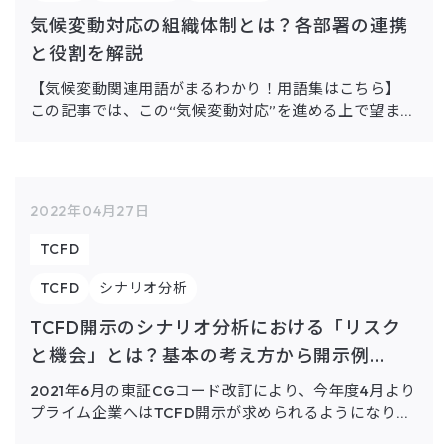
気候変動対応の組織体制とは？各部署の連携
と役割を解説
【気候変動関連用語がまるわかり！用語集はこちら】
この記事では、この“気候変動対応”を進める上で望まし
い組織体制およびその開示方法について、3つのフェー
ズ毎に適切な対応を事例とともに解説します。 また、
この気候変動対応に […]
2022年04月27日
TCFD
TCFD
シナリオ分析
TCFD開示のシナリオ分析における「リスク
と機会」とは？基本の考え方から開示例...
2021年6月の東証CGコード改訂により、今年度4月より
プライム企業へはTCFD開示が求められるようになりま
した。また金融庁によると、2023年度より、有価証券