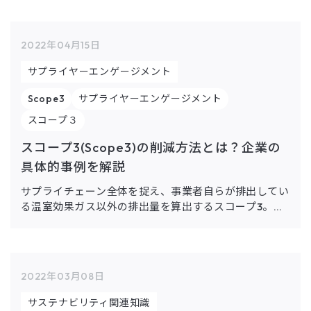
報告書における気候変動開示が義務化される見込みで
す。 既に対応を始めている企業様におかれましては、
TCFDの4要素の一つである「戦略」のシナリオ分析の
2022年04月15日
ステップで、リスクと機会の洗い出しに取り組まれてい
ることと思います。 この記事では、TCFDのおさらいを
サプライヤーエンゲージメント
した後、TCFDにおける「リスクと機会」の基本的な解
説と、企業の開示例を紹介します。
Scope3
サプライヤーエンゲージメント
スコープ３
スコープ3(Scope3)の削減方法とは？企業の
具体的事例を解説
サプライチェーン全体を捉え、事業者自らが排出してい
る温室効果ガス以外の排出量を算出するスコープ3。こ
の記事では、企業にとってアプローチが困難であるスコ
ープ3について概観し、削減手法について具体的な事例
を参照しながら解説します。
2022年03月08日
サステナビリティ関連知識