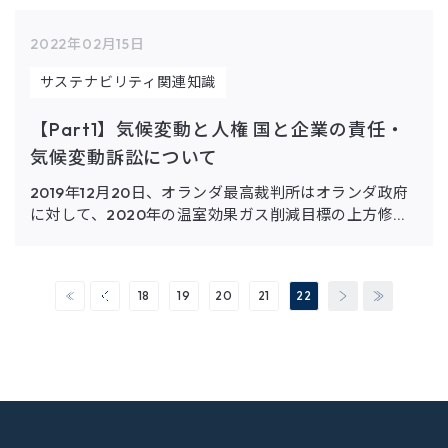
利)と第8条 […]
2022年02月15日
サステナビリティ関連知識
【Part1】気候変動と人権 国と企業の責任・
気候変動訴訟について
2019年12月20日、オランダ最高裁判所はオランダ政府
に対して、2020年の温室効果ガス削減目標の上方修正
を要請する最終判決を下しました。最高裁の判決の根拠
となったのが、欧州人権条約の第2条（生命に関する権
利）と第8条 […]
18
19
20
21
22