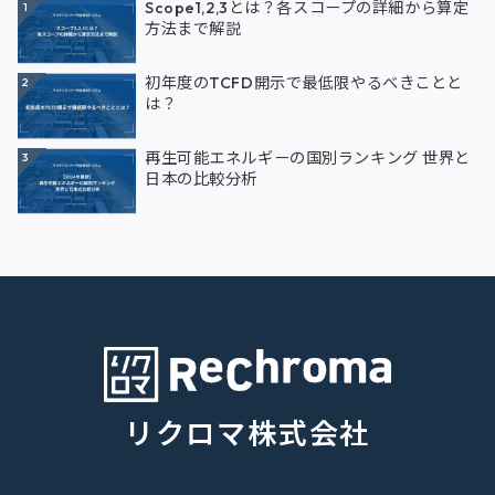
Scope1,2,3とは？各スコープの詳細から算定
1
方法まで解説
初年度のTCFD開示で最低限やるべきことと
2
は？
再生可能エネルギーの国別ランキング 世界と
3
日本の比較分析
リクロマ株式会社