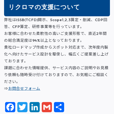
リクロマの支援について
弊社はISSB(TCFD)開示、Scope1,2,3算定・削減、CDP回
答、CFP算定、研修事業等を行っています。
お客様に合わせた柔軟性の高いご支援形態で、直近2年間
の総合満足度は94%以上となっております。
貴社ロードマップ作成からスポット対応まで、次年度内製
化へ向けたサービス設計を駆使し、幅広くご提案差し上げ
ております。
課題に合わせた情報提供、サービス内容のご説明やお見積
り依頼も随時受け付けておりますので、お気軽にご相談く
ださい。
⇒
お問合せフォーム
F
T
L
G
共