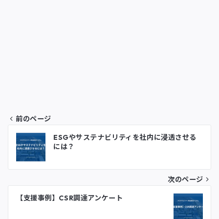
a
w
i
m
有
c
i
n
a
e
t
k
i
b
t
e
l
o
e
d
o
r
I
前のページ
k
n
投
ESGやサステナビリティを社内に浸透させる
には？
稿
ナ
次のページ
ビ
【支援事例】CSR調達アンケート
ゲ