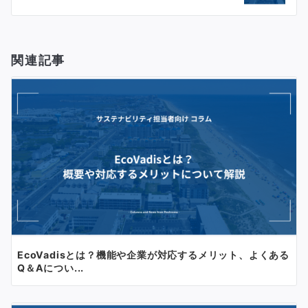
ー
シ
関連記事
ョ
ン
EcoVadisとは？機能や企業が対応するメリット、よくある
Q＆Aについ...