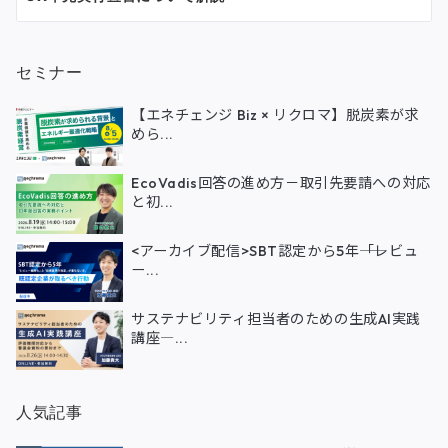
セミナー
【エネチェンジ Biz × リクロマ】脱炭素が求
めら...
EcoVadis回答の進め方－取引先要請への対応
と初...
<アーカイブ配信>SBT認定から5年――「レビュ
ー...
サステナビリティ担当者のための生成AI実践
講座―...
人気記事