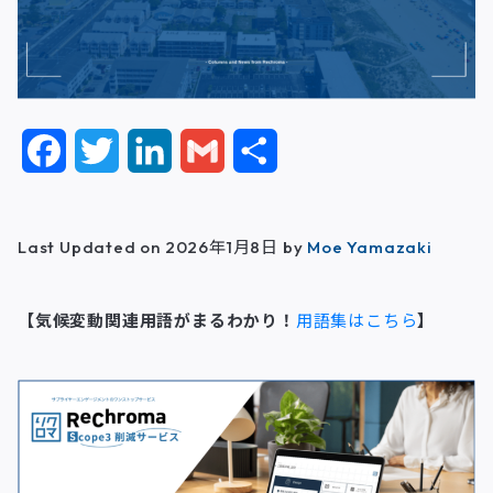
F
T
L
G
共
a
w
i
m
有
c
i
n
a
Last Updated on 2026年1月8日 by
Moe Yamazaki
e
t
k
i
【気候変動関連用語がまるわかり！
用語集はこちら
】
b
t
e
l
o
e
d
o
r
I
k
n