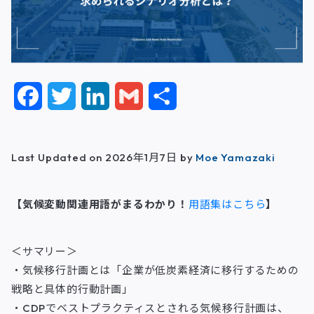
F
T
L
G
共
a
w
i
m
有
c
i
n
a
Last Updated on 2026年1月7日 by
Moe Yamazaki
e
t
k
i
【気候変動関連用語がまるわかり！
用語集はこちら
】
b
t
e
l
o
e
d
＜サマリー＞
o
r
I
・気候移行計画とは「企業が低炭素経済に移行するための
戦略と具体的行動計画」
k
n
・CDPでベストプラクティスとされる気候移行計画は、