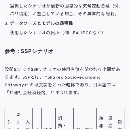
選択したシナリオが最新の国際的な気候変動合意（例:
パリ協定）と整合している場合、その具体的な記載。
データソースとモデルの透明性
使用したシナリオの出所（例: IEA, IPCCなど）
参考：SSPシナリオ
設問5.1.1ではSSPシナリオの使用有無を問われる小問があ
ります。SSPとは、 ”Shared Socio-economic
Pathways” の頭文字をとった略称であり、日本語では
「共通社会経済経路」と呼ばれます。
21
消
緩
適
シ
0
人
適
費・
和
応