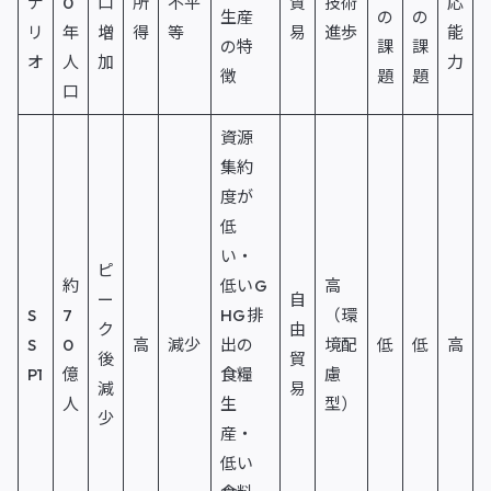
ナ
0
口
所
不平
貿
技術
応
生産
の
の
リ
年
増
得
等
易
進歩
能
の特
課
課
オ
人
加
力
徴
題
題
口
資源
集約
度が
低
い・
ピ
約
低いG
高
ー
自
S
7
HG排
（環
ク
由
S
0
高
減少
出の
境配
低
低
高
後
貿
P1
億
食糧
慮
減
易
人
生
型）
少
産・
低い