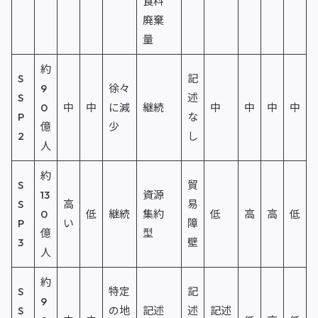
食料
廃棄
量
約
S
記
9
徐々
S
述
0
中
中
に減
継続
中
中
中
中
P
な
億
少
2
し
人
約
S
貿
13
資源
S
高
易
0
低
継続
集約
低
高
高
低
P
い
障
億
型
3
壁
人
約
S
特定
記
9
S
の地
記述
述
記述