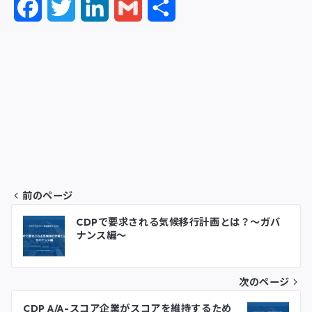
F
T
L
G
共
a
w
i
m
有
c
i
n
a
e
t
k
i
b
t
e
l
o
e
d
o
r
I
前のページ
k
n
投
CDPで要求される気候移行計画とは？～ガバ
ナンス編～
稿
ナ
次のページ
ビ
CDP A/A-スコア企業がスコアを維持するため