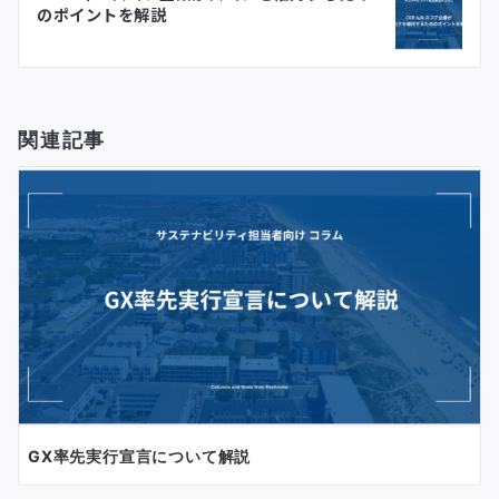
ゲ
のポイントを解説
ー
シ
関連記事
ョ
ン
GX率先実行宣言について解説