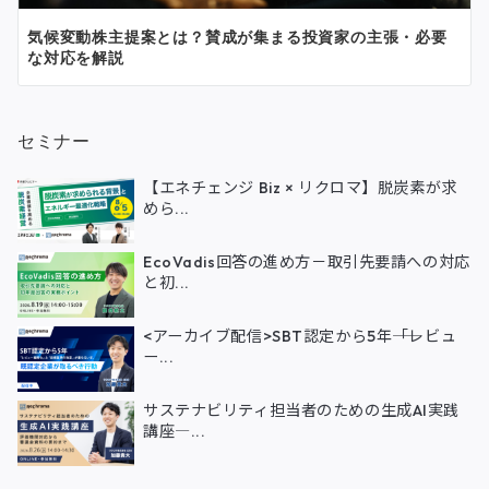
気候変動株主提案とは？賛成が集まる投資家の主張・必要
な対応を解説
セミナー
【エネチェンジ Biz × リクロマ】脱炭素が求
めら...
EcoVadis回答の進め方－取引先要請への対応
と初...
<アーカイブ配信>SBT認定から5年――「レビュ
ー...
サステナビリティ担当者のための生成AI実践
講座―...