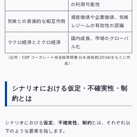
の利用可能性
資産価値や企業価値、気候
気候との直接的な相互作用
レジームの有効性の認識
国内成長、市場のグローバ
マクロ経済とミクロ経済
ル化
（出所：CDP コーポレート完全版質問書 日本語仮訳(2024)をもとに作
成）
シナリオにおける仮定・不確実性・制
約とは
シナリオにおける
仮定
、
不確実性
、
制約
とは、それぞれ以
下のような要素を指します。