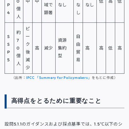
0
中
中
低
高
低
P
域で
なし
な
なし
億
4
顕著
し
人
ピ
約
S
ー
自
7
資源
S
ク
由
0
高
減少
集約
高
高
低
高
P
後
貿
億
型
5
減
易
人
少
（出所：
IPCC 「Summary for Policymakers」
をもとに作成）
高得点をとるために重要なこと
設問5.1.1のガイダンスおよび採点基準では、1.5℃以下のシ