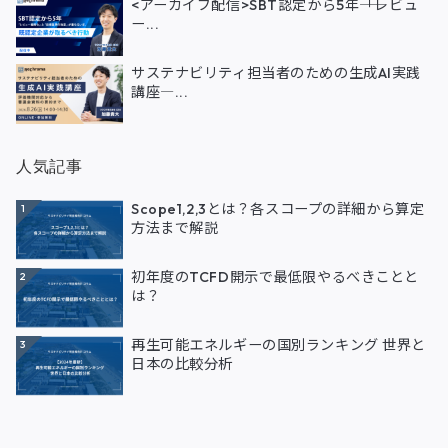
<アーカイブ配信>SBT認定から5年――「レビュ
ー...
サステナビリティ担当者のための生成AI実践
講座―...
人気記事
Scope1,2,3とは？各スコープの詳細から算定
1
方法まで解説
初年度のTCFD開示で最低限やるべきことと
2
は？
再生可能エネルギーの国別ランキング 世界と
3
日本の比較分析