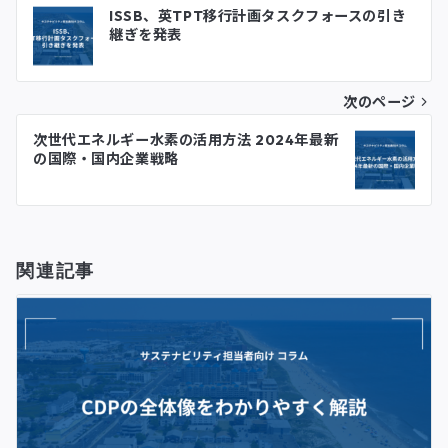
投
ISSB、英TPT移行計画タスクフォースの引き
継ぎを発表
稿
ナ
次のページ
ビ
次世代エネルギー水素の活用方法 2024年最新
ゲ
の国際・国内企業戦略
ー
シ
関連記事
ョ
ン