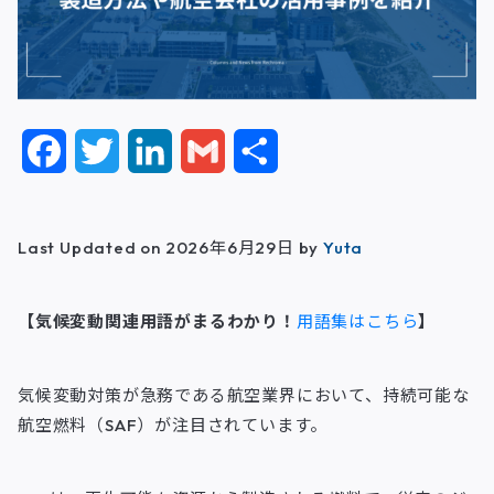
F
T
L
G
共
a
w
i
m
有
c
i
n
a
Last Updated on 2026年6月29日 by
Yuta
e
t
k
i
【気候変動関連用語がまるわかり！
用語集はこちら
】
b
t
e
l
o
e
d
気候変動対策が急務である航空業界において、持続可能な
o
r
I
航空燃料（SAF）が注目されています。
k
n