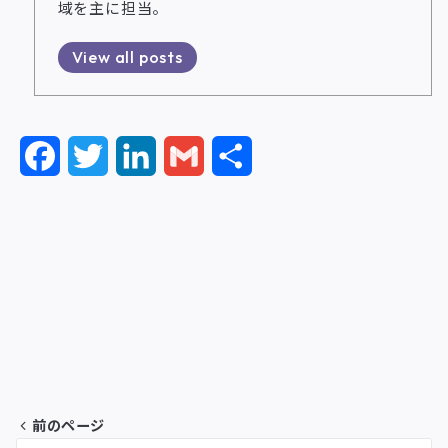
域を主に担当。
View all posts
F
T
L
G
共
a
w
i
m
有
c
i
n
a
e
t
k
i
b
t
e
l
o
e
d
o
r
I
前のページ
k
n