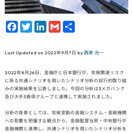
F
T
L
G
共
a
w
i
m
有
c
i
n
a
Last Updated on 2022年9月7日 by
西家 光一
e
t
k
i
2022年8月26日、金融庁と日本銀行が、気候関連リスク
b
t
e
l
に係る共通シナリオを用いたシナリオ分析の試行的取り組
o
e
d
みの実施結果を公表しました。今回の分析は3メガバンク
及び大手3損保グループと連携して実施されました。
o
r
I
k
n
分析の背景としては、気候変動の金融システム・金融機関
への影響を把握する観点から、金融監督当局・中央銀行が
金融機関と連携し、共通シナリオを用いたシナリオ分析を