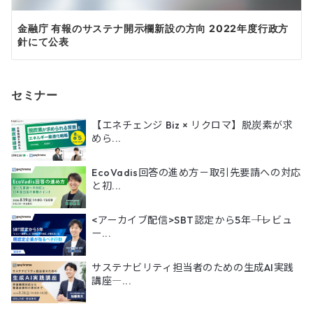
金融庁 有報のサステナ開示欄新設の方向 2022年度行政方
針にて公表
セミナー
【エネチェンジ Biz × リクロマ】脱炭素が求
めら...
EcoVadis回答の進め方－取引先要請への対応
と初...
<アーカイブ配信>SBT認定から5年――「レビュ
ー...
サステナビリティ担当者のための生成AI実践
講座―...