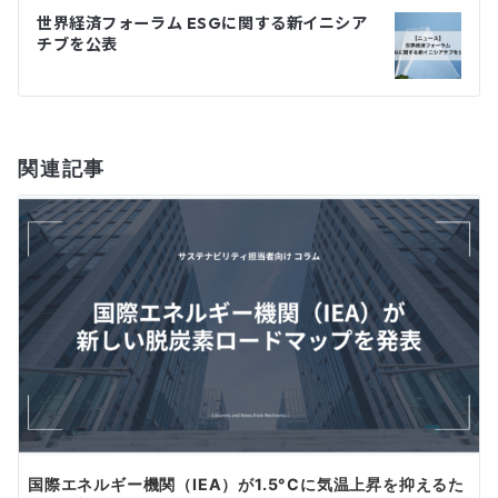
ビ
世界経済フォーラム ESGに関する新イニシア
ゲ
チブを公表
ー
シ
関連記事
ョ
ン
国際エネルギー機関（IEA）が1.5°Cに気温上昇を抑えるた