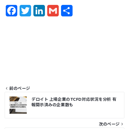
F
T
L
G
共
a
w
i
m
有
c
i
n
a
e
t
k
i
b
t
e
l
o
e
d
o
r
I
前のページ
k
n
投
デロイト 上場企業のTCFD対応状況を分析 有
報開示済みの企業数も
稿
ナ
次のページ