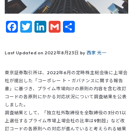
F
T
L
G
共
a
w
i
m
有
c
i
n
a
Last Updated on 2022年8月23日 by
西家 光一
e
t
k
i
東京証券取引所は、2022年6月の定時株主総会後に上場会
b
t
e
l
社が提出した「コーポレー ト・ガバナンスに関する報告
o
e
d
書」に基づき、プライム市場向けの原則の内容を含む改訂
コードの各原則にかかる対応状況について調査結果を公表
o
r
I
しました。
k
n
調査結果として、「独立社外取締役を全取締役の3分の1以
上選任するプライム市場上場会社の比率は9割超」など改
訂コードの各原則への対応が進んでいると考えられる結果