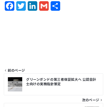
F
T
L
G
共
a
w
i
m
有
c
i
n
a
e
t
k
i
b
t
e
l
o
e
d
o
r
I
前のページ
k
n
投
グリーンボンドの第三者保証拡大へ 公認会計
士向けの実務指針策定
稿
ナ
次のページ
ビ