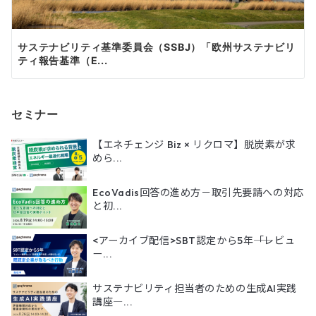
サステナビリティ基準委員会（SSBJ）「欧州サステナビリ
ティ報告基準（E...
セミナー
【エネチェンジ Biz × リクロマ】脱炭素が求
めら...
EcoVadis回答の進め方－取引先要請への対応
と初...
<アーカイブ配信>SBT認定から5年――「レビュ
ー...
サステナビリティ担当者のための生成AI実践
講座―...