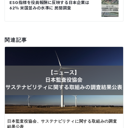
ESG指標を役員報酬に反映する日本企業は
ゲ
62％ 米国並みの水準に 民間調査
ー
シ
関連記事
ョ
ン
日本監査役協会、サステナビリティに関する取組みの調査
結果公表