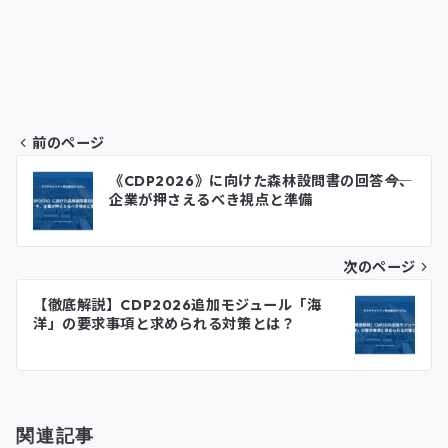
b
t
e
l
o
e
d
o
r
I
前のページ
k
n
投
《CDP2026》に向けた森林設問書の回答――今、
企業が押さえるべき視点と準備
稿
ナ
次のページ
ビ
【徹底解説】CDP2026追加モジュール「海
ゲ
洋」の要求事項と求められる対策とは？
ー
シ
関連記事
ョ