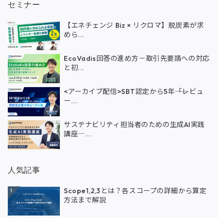
セミナー
【エネチェンジ Biz × リクロマ】脱炭素が求
めら...
EcoVadis回答の進め方－取引先要請への対応
と初...
<アーカイブ配信>SBT認定から5年――「レビュ
ー...
サステナビリティ担当者のための生成AI実践
講座―...
人気記事
Scope1,2,3とは？各スコープの詳細から算定
1
方法まで解説