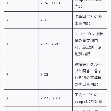
7
7.15、7.15.1
内訳
操業国ごとの排
7
7.16
出量内訳
スコープ1,2 排出
量の事業部門
7
7.17、7.20
別、施設別、活
動別内訳
連結会計グルー
プと回答に含ま
7
7.22
れる別の事業体
の排出量内訳
子会社ごとの
7
7.23、7.23.1
scope1,2排出量