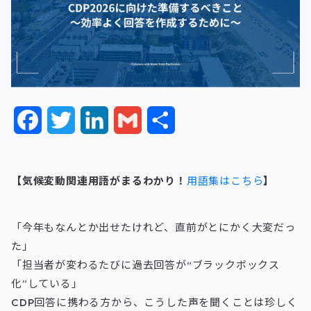
F
T
L
G
共
a
w
i
m
有
c
i
n
a
【気候変動関連用語がまるわかり！
用語集はこちら
】
e
t
k
i
「今年もなんとか出せたけれど、直前がとにかく大変だっ
b
t
e
l
た」
o
e
d
「担当者が変わるたびに過去回答が“ブラックボックス
化”している」
o
r
I
CDP回答に携わる方から、こうした声を聞くことは珍しく