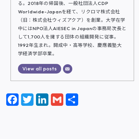
る。2018年の帰国後、一般社団法人CDP
Worldwide-Japanを経て、リクロマ株式会社
（旧：株式会社ウィズアクア）を創業。大学在学
中にはNPO法人AIESEC in Japanの事務局次長と
して1,700人を擁する団体の組織開発に従事。
1992年生まれ。開成中・高等学校、慶應義塾大
学経済学部卒業。
View all posts
F
T
L
G
共
a
w
i
m
有
c
i
n
a
e
t
k
i