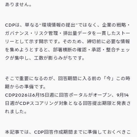
k
n
ありません。
CDPは、単なる“環境情報の提出”ではなく、企業の戦略・
ガバナンス・リスク管理・排出量データを一貫したストー
リーとして示す開示です。そのため、締切前に必要な情報
を集めようとすると、部署横断の確認・承認・整合チェッ
クが集中し、工数が膨らみがちです。
そこで重要になるのが、回答期間に入る前の「今」この時
期からの準備です。
CDP2026は6月15日週に回答ポータルがオープン、9月14
日週がCDPスコアリング対象となる回答提出期限と発表さ
れました。
本記事では、CDP回答作成期間までに準備しておくべきこ