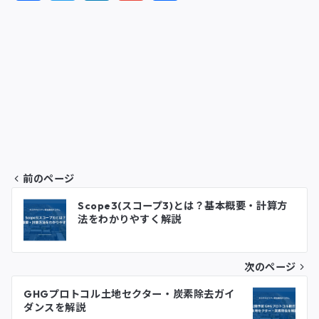
a
w
i
m
有
c
i
n
a
e
t
k
i
b
t
e
l
o
e
d
o
r
I
前のページ
k
n
投
Scope3(スコープ3)とは？基本概要・計算方
法をわかりやすく解説
稿
ナ
次のページ
ビ
GHGプロトコル土地セクター・炭素除去ガイ
ゲ
ダンスを解説