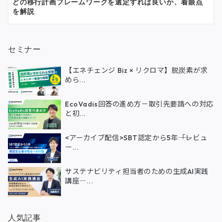
どの移行計画フレームワークを選定すれば良いか、着眼点
を解説
セミナー
【エネチェンジ Biz × リクロマ】脱炭素が求
めら...
EcoVadis回答の進め方－取引先要請への対応
と初...
<アーカイブ配信>SBT認定から5年――「レビュ
ー...
サステナビリティ担当者のための生成AI実践
講座―...
人気記事