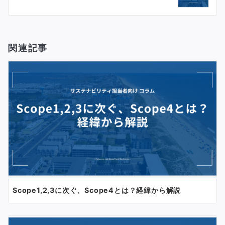
ー
シ
関連記事
ョ
ン
Scope1,2,3に次ぐ、Scope4とは？経緯から解説