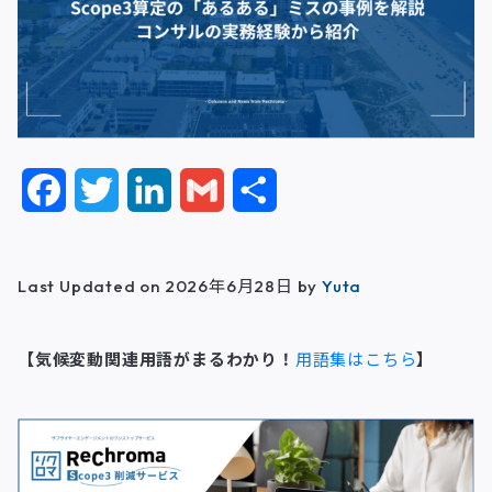
F
T
L
G
共
a
w
i
m
有
c
i
n
a
Last Updated on 2026年6月28日 by
Yuta
e
t
k
i
【気候変動関連用語がまるわかり！
用語集はこちら
】
b
t
e
l
o
e
d
o
r
I