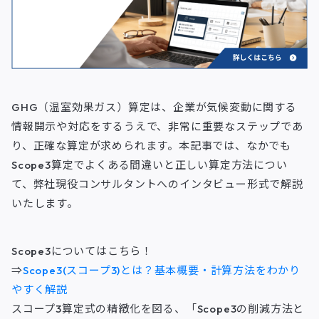
k
n
GHG（温室効果ガス）算定は、企業が気候変動に関する
情報開示や対応をするうえで、非常に重要なステップであ
り、正確な算定が求められます。本記事では、なかでも
Scope3算定でよくある間違いと正しい算定方法につい
て、弊社現役コンサルタントへのインタビュー形式で解説
いたします。
Scope3についてはこちら！
⇒
Scope3(スコープ3)とは？基本概要・計算方法をわかり
やすく解説
スコープ3算定式の精緻化を図る、「Scope3の削減方法と