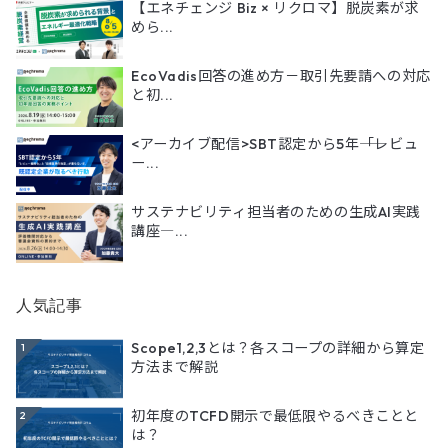
【エネチェンジ Biz × リクロマ】脱炭素が求
めら...
EcoVadis回答の進め方－取引先要請への対応
と初...
<アーカイブ配信>SBT認定から5年――「レビュ
ー...
サステナビリティ担当者のための生成AI実践
講座―...
人気記事
Scope1,2,3とは？各スコープの詳細から算定
1
方法まで解説
初年度のTCFD開示で最低限やるべきことと
2
は？