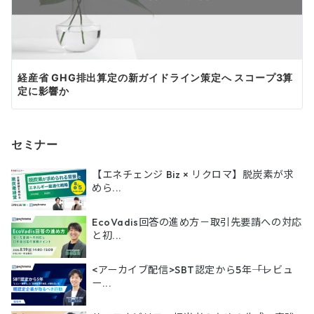
経産省 GHG排出算定の新ガイドライン策定へ スコープ3算
定に影響か
セミナー
【エネチェンジ Biz × リクロマ】脱炭素が求
めら...
EcoVadis回答の進め方－取引先要請への対応
と初...
<アーカイブ配信>SBT認定から5年――「レビュ
ー...