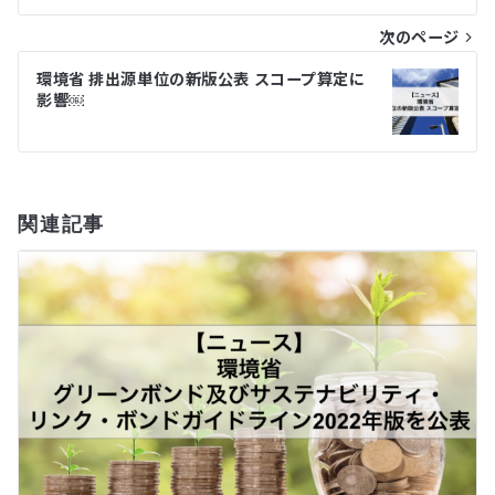
ナ
次のページ
ビ
環境省 排出源単位の新版公表 スコープ算定に
ゲ
影響￼
ー
シ
関連記事
ョ
ン