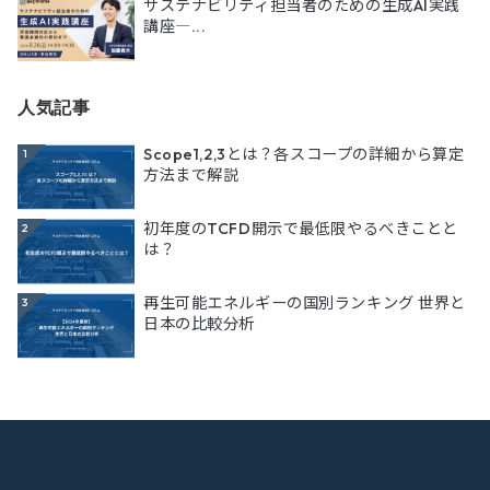
サステナビリティ担当者のための生成AI実践
講座―...
人気記事
Scope1,2,3とは？各スコープの詳細から算定
1
方法まで解説
初年度のTCFD開示で最低限やるべきことと
2
は？
再生可能エネルギーの国別ランキング 世界と
3
日本の比較分析