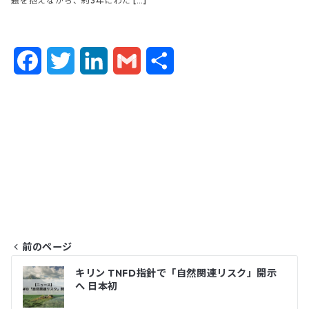
題を抱えながら、約3年にわた […]
F
T
L
G
共
a
w
i
m
有
c
i
n
a
e
t
k
i
b
t
e
l
o
e
d
o
r
I
前のページ
k
n
投
キリン TNFD指針で「自然関連リスク」開示
へ 日本初
稿