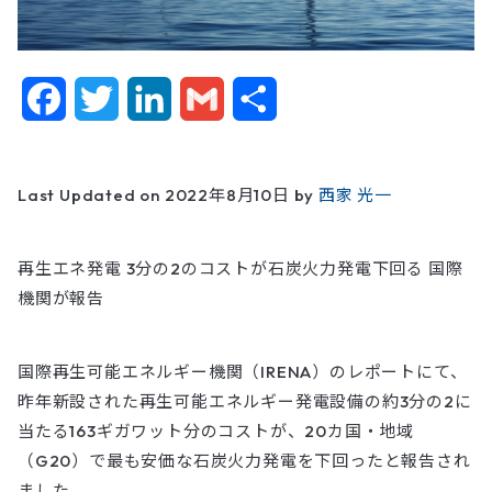
F
T
L
G
共
a
w
i
m
有
c
i
n
a
Last Updated on 2022年8月10日 by
西家 光一
e
t
k
i
再生エネ発電 3分の2のコストが石炭火力発電下回る 国際
b
t
e
l
機関が報告
o
e
d
o
r
I
国際再生可能エネルギー機関（IRENA）のレポートにて、
昨年新設された再生可能エネルギー発電設備の約3分の2に
k
n
当たる163ギガワット分のコストが、20カ国・地域
（G20）で最も安価な石炭火力発電を下回ったと報告され
ました。