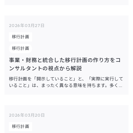
紙・パルプ関連の企業にとって避けては通れない重要テ
ーマが、土地利用や農業セクターに特化したGHG排出
です。GHGプロトコル […]
2026年03月27日
移行計画
移行計画
事業・財務と統合した移行計画の作り方をコ
ンサルタントの視点から解説
移行計画を「開示していること」と、「実際に実行して
いること」は、まったく異なる意味を持ちます。多くの
企業では形式としての開示文書は整備されつつある一方
で、その中身が事業戦略や財務計画と十分に結びついて
いないという課題が顕 […]
2026年03月20日
移行計画