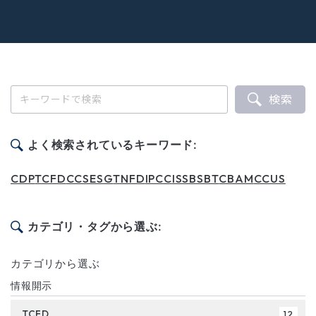
検索
よく検索されているキーワード:
CDP
TCFD
CCS
ESG
TNFD
IPCC
ISSB
SBT
CBAM
CCUS
カテゴリ・タグから選ぶ:
カテゴリから選ぶ
情報開示
TCFD
12