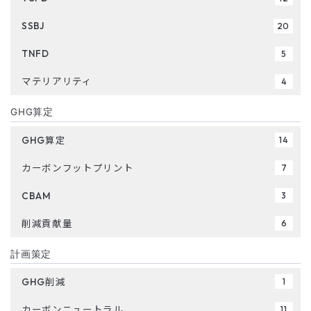
SSBJ
20
TNFD
5
マテリアリティ
4
GHG算定
GHG算定
14
カーボンフットプリント
7
CBAM
3
削減貢献量
6
計画策定
GHG削減
1
カーボンニュートラル
11