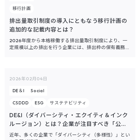
移行計画
排出量取引制度の導入にともなう移行計画の
追加的な記載内容とは？
2026年度から本格稼働する排出量取引制度により、一
定規模以上の排出を行う企業には、排出枠の保有義務に
加えて「移行計画」の策定・提出が求められます。特
に、ホールディングス型の企業やGX関連投資や研究開
発を行う企業は、追加 […]
2026年02月04日
DE＆I
Social
CSDDD
ESG
サステナビリティ
DE&I（ダイバーシティ・エクイティ＆インク
ルージョン）とは？企業が注目すべき「公...
近年、多くの企業で「ダイバーシティ（多様性）」とい