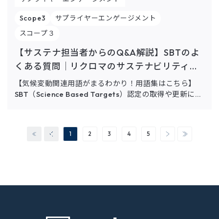
Scope3
サプライヤーエンゲージメント
スコープ３
【サステナ担当者からのQ&A解説】SBTのよ
くある質問｜リクロマのサステナビリティ...
【気候変動関連用語がまるわかり！用語集はこちら】
SBT（Science Based Targets）認定の取得や更新にお
いて、組織境界の定義や適用範囲など、ガイドラインだ
けでは判断しきれないケースも多く、サステナビリテ
[…]
1
2
3
4
5