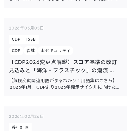
やSSBJ（IFRS S2）の対応が必要だと言われ、何から手
をつければよいかわからない」こうした声を、プライム
市場 […]
2026年03月05日
CDP
ISSB
CDP
森林
水セキュリティ
【CDP2026変更点解説】スコア基準の改訂
見込みと「海洋・プラスチック」の潮流 ...
【気候変動関連用語がまるわかり！用語集はこちら】
2026年1月、CDPより2026年開示サイクルに向けた変
更点解説資料が公開されました。本資料に記載された内
容は最終決定前（予定）の段階ですが、2026年の開
[…]
2026年02月26日
移行計画