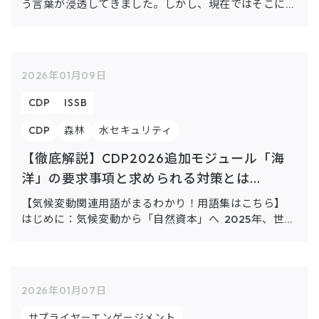
う言葉が浸透してきました。しかし、現在ではそこに
「エクイティ（公平性）」と「インクルージョン（包摂
性）」を加えた「DE&I」という考え方が、世界的なス
タンダードに […]
2026年01月09日
CDP
ISSB
CDP
森林
水セキュリティ
【徹底解説】CDP2026追加モジュール「海
洋」の要求事項と求められる対策とは...
【気候変動関連用語がまるわかり！用語集はこちら】
はじめに：気候変動から「自然資本」へ 2025年、世界
最大の環境情報開示プラットフォームであるCDPは、
2026年の質問書に「海洋（Ocean）」モジュールを
[…]
2026年01月07日
サプライヤーエンゲージメント