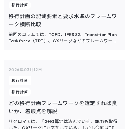
移行計画
移行計画の記載要素と要求水準のフレームワ
ーク横断比較
前回のコラムでは、TCFD、IFRS S2、Transition Plan
Taskforce（TPT）、GXリーグなどのフレームワーク
が「誰のために、何の目的で」設計されているのかを整
理しました。今回は一段階深く踏み込 […]
2026年03月12日
移行計画
移行計画
どの移行計画フレームワークを選定すれば良
いか、着眼点を解説
リクロマでは、「GHG算定は済んでいる、SBTiも取得
した。GXリーグにも参加している。しかし今度はTPT