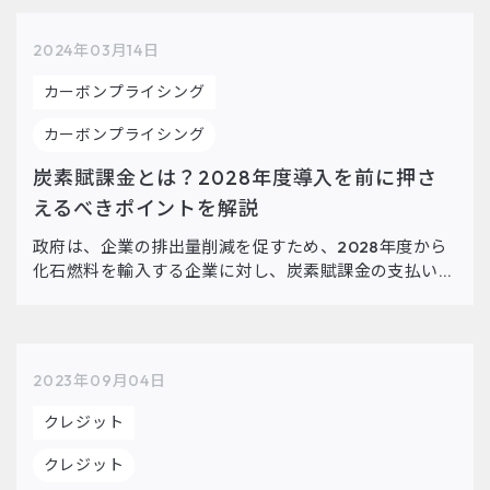
は、現在世界で主流となっているスコープ1,2,3の概念
と、企業が各スコープにおける排出量をいかにして算
2024年03月14日
定・把握することができるのかを解説します。
カーボンプライシング
カーボンプライシング
炭素賦課金とは？2028年度導入を前に押さ
えるべきポイントを解説
政府は、企業の排出量削減を促すため、2028年度から
化石燃料を輸入する企業に対し、炭素賦課金の支払いを
義務付ける方針を決定しました。電力・ガス会社、商社
などを対象とし、徐々に金額を引き上げる計画です。
本コラムでは、炭素 […]
2023年09月04日
クレジット
クレジット